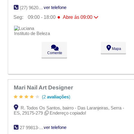
ver telefone
(27) 9620-5654
●
Seg:
09:00 - 18:00
Abre ás 09:00
●
Seg:
09:00 - 18:00
Abre ás 09:00
Ter:
09:00 - 18:00
Qua:
09:00 - 18:00
Qui:
09:00 - 18:00
Sex:
09:00 - 18:00
Mapa
Sáb:
Fechado
Comente
Dom:
Fechado
Mari Nail Art Designer
(2
avaliações
)
R. Todos Os Santos, bairro - Das Laranjeiras, Serra -
ES, 29175-279
Endereço copiado!
ver telefone
27 99813-2987