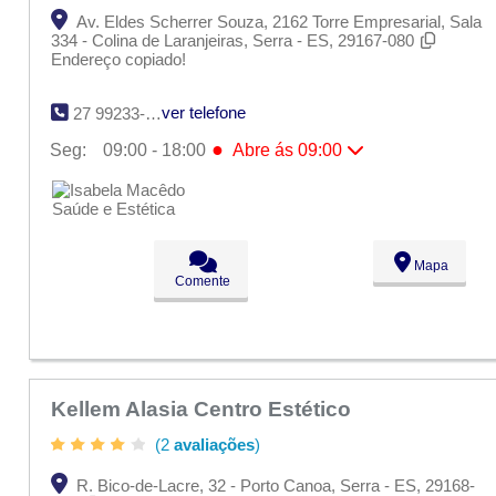
Av. Eldes Scherrer Souza, 2162 Torre Empresarial, Sala
334 - Colina de Laranjeiras, Serra - ES, 29167-080
Endereço copiado!
ver telefone
27 99233-3400
●
Seg:
09:00 - 18:00
Abre ás 09:00
●
Seg:
09:00 - 18:00
Abre ás 09:00
Ter:
09:00 - 18:00
Qua:
09:00 - 18:00
Qui:
09:00 - 18:00
Sex:
09:00 - 18:00
Mapa
Sáb:
Fechado
Comente
Dom:
Fechado
Kellem Alasia Centro Estético
(2
avaliações
)
R. Bico-de-Lacre, 32 - Porto Canoa, Serra - ES, 29168-