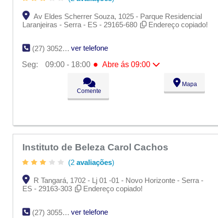
Av Eldes Scherrer Souza, 1025 - Parque Residencial
Laranjeiras - Serra - ES - 29165-680
Endereço copiado!
ver telefone
(27) 3052-4882
●
Seg:
09:00 - 18:00
Abre ás 09:00
●
Seg:
09:00 - 18:00
Abre ás 09:00
Mapa
Ter:
09:00 - 18:00
Comente
Qua:
09:00 - 18:00
Qui:
09:00 - 18:00
Sex:
09:00 - 18:00
Sáb:
Fechado
Dom:
Fechado
Instituto de Beleza Carol Cachos
(2
avaliações
)
R Tangará, 1702 - Lj 01 -01 - Novo Horizonte - Serra -
ES - 29163-303
Endereço copiado!
ver telefone
(27) 3055-2385