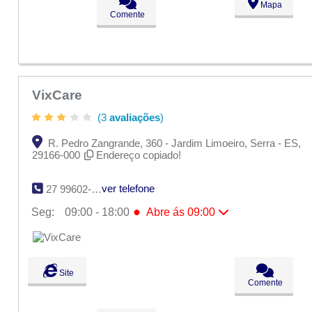
Mapa
Ter:
09:00 - 18:00
Comente
Qua:
09:00 - 18:00
Qui:
09:00 - 18:00
Sex:
09:00 - 18:00
Sáb:
Fechado
Dom:
Fechado
VixCare
(3
avaliações
)
R. Pedro Zangrande, 360 - Jardim Limoeiro, Serra - ES,
29166-000
Endereço copiado!
ver telefone
27 99602-6369
●
Seg:
09:00 - 18:00
Abre ás 09:00
●
Seg:
09:00 - 18:00
Abre ás 09:00
Ter:
09:00 - 18:00
Qua:
09:00 - 18:00
Qui:
09:00 - 18:00
Site
Sex:
09:00 - 18:00
Comente
Sáb:
Fechado
Dom:
Fechado