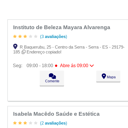
Instituto de Beleza Mayara Alvarenga
(3
avaliações
)
R Baquerubu, 25 - Centro da Serra - Serra - ES - 29179-
185
Endereço copiado!
●
Seg:
09:00 - 18:00
Abre ás 09:00
●
Seg:
09:00 - 18:00
Abre ás 09:00
Mapa
Ter:
09:00 - 18:00
Comente
Qua:
09:00 - 18:00
Qui:
09:00 - 18:00
Sex:
09:00 - 18:00
Sáb:
Fechado
Dom:
Fechado
Isabela Macêdo Saúde e Estética
(2
avaliações
)