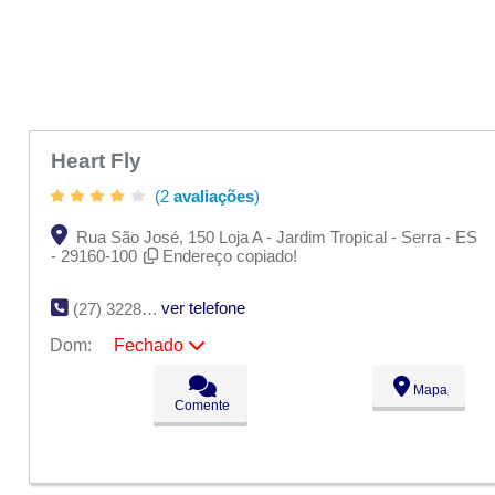
Heart Fly
(2
avaliações
)
Rua São José, 150 Loja A - Jardim Tropical - Serra - ES
- 29160-100
Endereço copiado!
ver telefone
(27) 3228-4679
Dom:
Fechado
Seg:
09:00 - 18:00
Mapa
Ter:
09:00 - 18:00
Comente
Qua:
09:00 - 18:00
Qui:
09:00 - 18:00
Sex:
09:00 - 18:00
Sáb:
Fechado
Dom:
Fechado