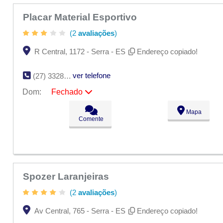
Placar Material Esportivo
(2
avaliações
)
R Central, 1172 - Serra - ES
Endereço copiado!
ver telefone
(27) 3328-4085
Dom:
Fechado
Seg:
09:00 - 18:00
Mapa
Ter:
09:00 - 18:00
Comente
Qua:
09:00 - 18:00
Qui:
09:00 - 18:00
Sex:
09:00 - 18:00
Sáb:
Fechado
Dom:
Fechado
Spozer Laranjeiras
(2
avaliações
)
Av Central, 765 - Serra - ES
Endereço copiado!