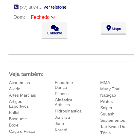
ver telefone
(27) 3074-1419
Dom:
Fechado
Seg:
09:00 - 18:00
Mapa
Ter:
09:00 - 18:00
Comente
Qua:
09:00 - 18:00
Qui:
09:00 - 18:00
Sex:
09:00 - 18:00
Sáb:
Fechado
Dom:
Fechado
Veja também:
Academias
Esporte e
MMA
Dança
Aikido
Muay Thai
Fitness
Artes Marciais
Natação
Ginástica
Artigos
Pilates
Artística
Esportivos
Sniper
Hidroginástica
Ballet
Squash
Jiu Jitsu
Basquete
Suplementos
Judo
Boxe
Tae Kwon Do
Karatê
Caça e Pesca
Tênis