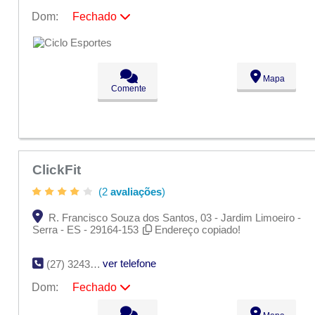
Dom:
Fechado
Seg:
09:00 - 18:00
Ter:
09:00 - 18:00
Qua:
09:00 - 18:00
Qui:
09:00 - 18:00
Mapa
Sex:
09:00 - 18:00
Comente
Sáb:
Fechado
Dom:
Fechado
ClickFit
(2
avaliações
)
R. Francisco Souza dos Santos, 03 - Jardim Limoeiro -
Serra - ES - 29164-153
Endereço copiado!
ver telefone
(27) 3243-8209
Dom:
Fechado
Seg:
09:00 - 18:00