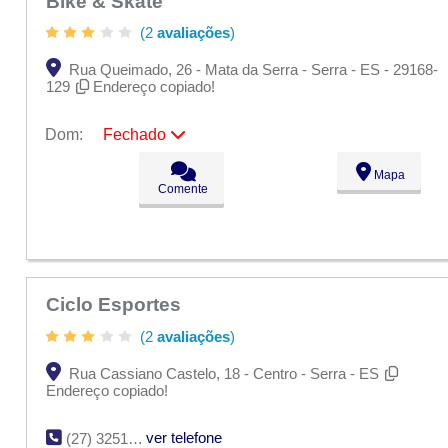
Bike & Skate
(2
avaliações
)
Rua Queimado, 26 - Mata da Serra - Serra - ES - 29168-
129
Endereço copiado!
Dom:
Fechado
Seg:
09:00 - 18:00
Mapa
Ter:
09:00 - 18:00
Comente
Qua:
09:00 - 18:00
Qui:
09:00 - 18:00
Sex:
09:00 - 18:00
Sáb:
Fechado
Dom:
Fechado
Ciclo Esportes
(2
avaliações
)
Rua Cassiano Castelo, 18 - Centro - Serra - ES
Endereço copiado!
ver telefone
(27) 3251-2213