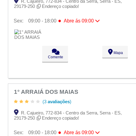
R. Cajueiro, 772-834 - Centro da Serra, Serra - ES,
29179-250
Endereço copiado!
●
Sex:
09:00 - 18:00
Abre ás 09:00
Seg:
09:00 - 18:00
Ter:
09:00 - 18:00
Qua:
09:00 - 18:00
Qui:
09:00 - 18:00
●
Sex:
09:00 - 18:00
Abre ás 09:00
Mapa
Sáb:
Fechado
Comente
Dom:
Fechado
1° ARRAIÁ DOS MAIAS
(3
avaliações
)
R. Cajueiro, 772-834 - Centro da Serra, Serra - ES,
29179-250
Endereço copiado!
●
Sex:
09:00 - 18:00
Abre ás 09:00