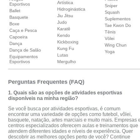
Artística
Esportivos
Sniper
Hidroginástica
Ballet
Squash
Jiu Jitsu
Basquete
Suplementos
Judo
Boxe
Tae Kwon Do
Karatê
Caça e Pesca
Tênis
Kendo
Capoeira
Vôlei
Kickboxing
Dança
Wing Chun
Kung Fu
Dança de Salão
Yoga
Lutas
Equipamentos
Esportivos
Mergulho
Perguntas Frequentes (FAQ)
1. Quais são as opções de atividades esportivas
disponíveis na minha região?
Se você busca por atividades esportivas, é comum
encontrar uma variedade de opções como futebol, vôlei,
basquete, natação, artes marciais e muito mais. Empresas 
centros especializados oferecem aulas e treinamentos que
atendem diferentes idades e níveis de experiência. Quer
descobrir as melhores opções perto de você? Continue