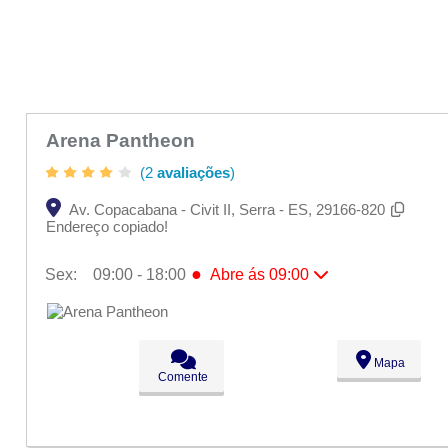
Arena Pantheon
(2
avaliações
)
Av. Copacabana - Civit II, Serra - ES, 29166-820
Endereço copiado!
●
Sex:
09:00 - 18:00
Abre ás 09:00
Seg:
09:00 - 18:00
Ter:
09:00 - 18:00
Qua:
09:00 - 18:00
Qui:
09:00 - 18:00
Mapa
●
Sex:
09:00 - 18:00
Abre ás 09:00
Comente
Sáb:
Fechado
Dom:
Fechado