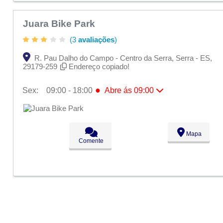
Juara Bike Park
(3
avaliações
)
R. Pau Dalho do Campo - Centro da Serra, Serra - ES,
29179-259
Endereço copiado!
●
Sex:
09:00 - 18:00
Abre ás 09:00
Seg:
09:00 - 18:00
Ter:
09:00 - 18:00
Qua:
09:00 - 18:00
Qui:
09:00 - 18:00
Mapa
●
Sex:
09:00 - 18:00
Abre ás 09:00
Comente
Sáb:
Fechado
Dom:
Fechado