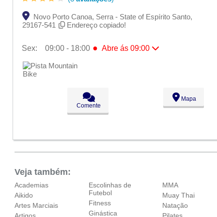
Novo Porto Canoa, Serra - State of Espírito Santo,
29167-541
Endereço copiado!
●
Sex:
09:00 - 18:00
Abre ás 09:00
Seg:
09:00 - 18:00
Ter:
09:00 - 18:00
Qua:
09:00 - 18:00
Qui:
09:00 - 18:00
●
Sex:
09:00 - 18:00
Abre ás 09:00
Mapa
Sáb:
Fechado
Comente
Dom:
Fechado
Veja também:
Academias
Escolinhas de
MMA
Futebol
Aikido
Muay Thai
Fitness
Artes Marciais
Natação
Ginástica
Artigos
Pilates