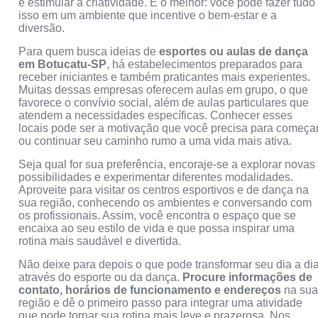
e estimular a criatividade. E o melhor: você pode fazer tudo
isso em um ambiente que incentive o bem-estar e a
diversão.
Para quem busca ideias de
esportes ou aulas de dança
em Botucatu-SP
, há estabelecimentos preparados para
receber iniciantes e também praticantes mais experientes.
Muitas dessas empresas oferecem aulas em grupo, o que
favorece o convívio social, além de aulas particulares que
atendem a necessidades específicas. Conhecer esses
locais pode ser a motivação que você precisa para começa
ou continuar seu caminho rumo a uma vida mais ativa.
Seja qual for sua preferência, encoraje-se a explorar novas
possibilidades e experimentar diferentes modalidades.
Aproveite para visitar os centros esportivos e de dança na
sua região, conhecendo os ambientes e conversando com
os profissionais. Assim, você encontra o espaço que se
encaixa ao seu estilo de vida e que possa inspirar uma
rotina mais saudável e divertida.
Não deixe para depois o que pode transformar seu dia a di
através do esporte ou da dança.
Procure informações de
contato, horários de funcionamento e endereços
na su
região e dê o primeiro passo para integrar uma atividade
que pode tornar sua rotina mais leve e prazerosa. Nos