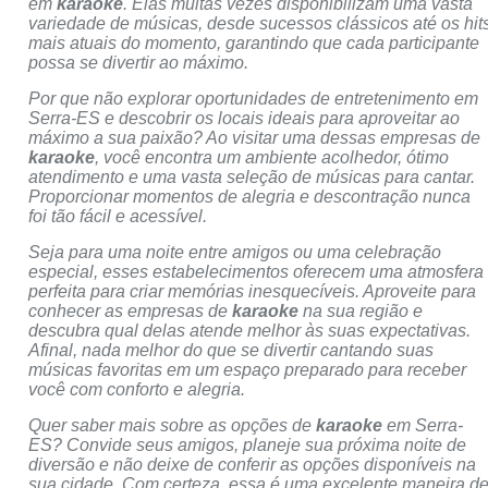
em
karaoke
. Elas muitas vezes disponibilizam uma vasta
variedade de músicas, desde sucessos clássicos até os hit
mais atuais do momento, garantindo que cada participante
possa se divertir ao máximo.
Por que não explorar oportunidades de entretenimento em
Serra-ES e descobrir os locais ideais para aproveitar ao
máximo a sua paixão? Ao visitar uma dessas empresas de
karaoke
, você encontra um ambiente acolhedor, ótimo
atendimento e uma vasta seleção de músicas para cantar.
Proporcionar momentos de alegria e descontração nunca
foi tão fácil e acessível.
Seja para uma noite entre amigos ou uma celebração
especial, esses estabelecimentos oferecem uma atmosfera
perfeita para criar memórias inesquecíveis. Aproveite para
conhecer as empresas de
karaoke
na sua região e
descubra qual delas atende melhor às suas expectativas.
Afinal, nada melhor do que se divertir cantando suas
músicas favoritas em um espaço preparado para receber
você com conforto e alegria.
Quer saber mais sobre as opções de
karaoke
em Serra-
ES? Convide seus amigos, planeje sua próxima noite de
diversão e não deixe de conferir as opções disponíveis na
sua cidade. Com certeza, essa é uma excelente maneira d