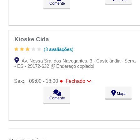
●
Sex:
09:00 - 18:00
Fechado
Comente
Sáb:
Fechado
Dom:
Fechado
Kioske Cida
(3
avaliações
)
Av. Nossa Sra. dos Navegantes, 3 - Castelândia - Serra
- ES - 29172-632
Endereço copiado!
●
Sex:
09:00 - 18:00
Fechado
Seg:
09:00 - 18:00
Mapa
Ter:
09:00 - 18:00
Comente
Qua:
09:00 - 18:00
Qui:
09:00 - 18:00
●
Sex:
09:00 - 18:00
Fechado
Sáb:
Fechado
Dom:
Fechado