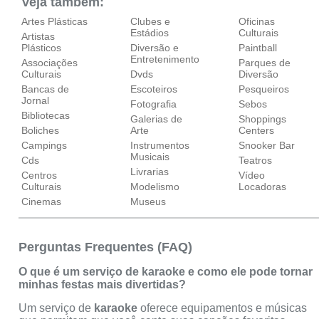
Veja também:
Artes Plásticas
Clubes e
Oficinas
Estádios
Culturais
Artistas
Plásticos
Diversão e
Paintball
Entretenimento
Associações
Parques de
Culturais
Dvds
Diversão
Bancas de
Escoteiros
Pesqueiros
Jornal
Fotografia
Sebos
Bibliotecas
Galerias de
Shoppings
Boliches
Arte
Centers
Campings
Instrumentos
Snooker Bar
Musicais
Cds
Teatros
Livrarias
Centros
Vídeo
Culturais
Modelismo
Locadoras
Cinemas
Museus
Perguntas Frequentes (FAQ)
O que é um serviço de karaoke e como ele pode tornar
minhas festas mais divertidas?
Um serviço de
karaoke
oferece equipamentos e músicas