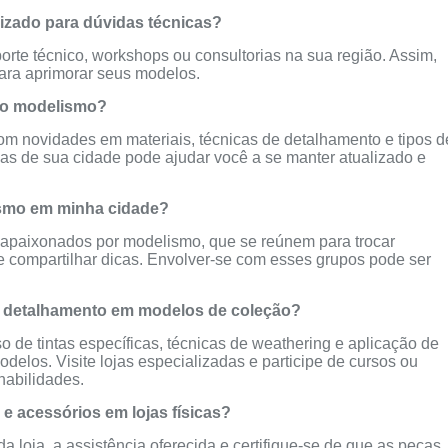
zado para dúvidas técnicas?
rte técnico, workshops ou consultorias na sua região. Assim,
para aprimorar seus modelos.
 do modelismo?
om novidades em materiais, técnicas de detalhamento e tipos d
as de sua cidade pode ajudar você a se manter atualizado e
ismo em minha cidade?
apaixonados por modelismo, que se reúnem para trocar
e compartilhar dicas. Envolver-se com esses grupos pode ser
 detalhamento em modelos de coleção?
o de tintas específicas, técnicas de weathering e aplicação de
elos. Visite lojas especializadas e participe de cursos ou
habilidades.
e acessórios em lojas físicas?
a loja, a assistência oferecida e certifique-se de que as peças