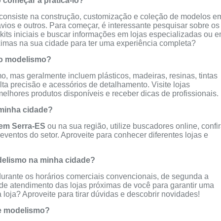
começar a praticá-lo?
consiste na construção, customização e coleção de modelos e
vios e outros. Para começar, é interessante pesquisar sobre os
 kits iniciais e buscar informações em lojas especializadas ou 
ximas na sua cidade para ter uma experiência completa?
 no modelismo?
o, mas geralmente incluem plásticos, madeiras, resinas, tintas
ta precisão e acessórios de detalhamento. Visite lojas
elhores produtos disponíveis e receber dicas de profissionais.
minha cidade?
em Serra-ES
ou na sua região, utilize buscadores online, confi
 eventos do setor. Aproveite para conhecer diferentes lojas e
modelismo na minha cidade?
rante os horários comerciais convencionais, de segunda a
de atendimento das lojas próximas de você para garantir uma
loja? Aproveite para tirar dúvidas e descobrir novidades!
e modelismo?