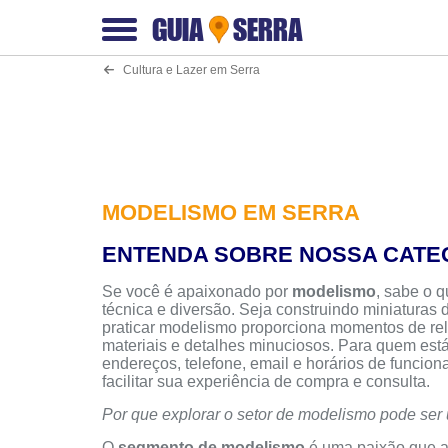
GUIA
SERRA
Cultura e Lazer em Serra
MODELISMO EM SERRA
ENTENDA SOBRE NOSSA CATE
Se você é apaixonado por
modelismo
, sabe o 
técnica e diversão. Seja construindo miniaturas 
praticar modelismo proporciona momentos de rel
materiais e detalhes minuciosos. Para quem est
endereços, telefone, email e horários de funcio
facilitar sua experiência de compra e consulta.
Por que explorar o setor de modelismo pode ser
O
segmento de modelismo
é uma paixão que at