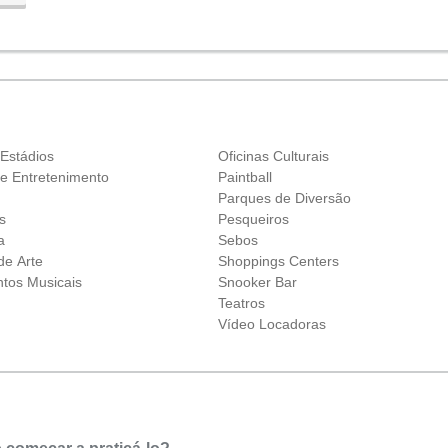
 Estádios
Oficinas Culturais
 e Entretenimento
Paintball
Parques de Diversão
s
Pesqueiros
a
Sebos
de Arte
Shoppings Centers
ntos Musicais
Snooker Bar
s
Teatros
Vídeo Locadoras