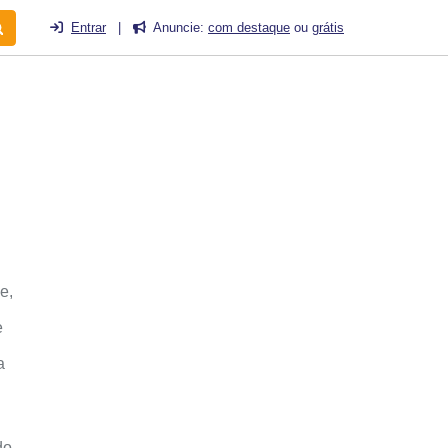
Entrar
|
Anuncie:
com destaque
ou
grátis
e,
e
a
do