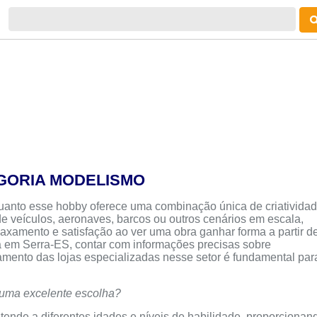
GORIA MODELISMO
quanto esse hobby oferece uma combinação única de criatividad
de veículos, aeronaves, barcos ou outros cenários em escala,
axamento e satisfação ao ver uma obra ganhar forma a partir d
á em Serra-ES, contar com informações precisas sobre
namento das lojas especializadas nesse setor é fundamental par
 uma excelente escolha?
ende a diferentes idades e níveis de habilidade, proporcionan