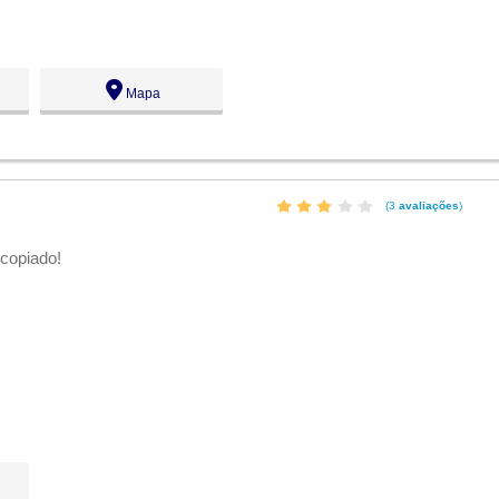
Mapa
(3
avaliações
)
copiado!