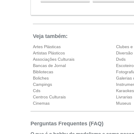
Sáb:
Fechado
Dom:
Fechado
Veja também:
Artes Plásticas
Clubes e
Artistas Plásticos
Diversão
Associações Culturais
Dvds
Bancas de Jornal
Escoteiro
Bibliotecas
Fotografi
Boliches
Galerias 
Campings
Instrume
Cds
Karaoke
Centros Culturais
Livrarias
Cinemas
Museus
Perguntas Frequentes (FAQ)