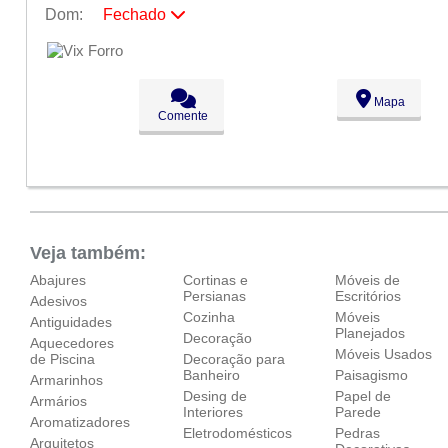
Dom:
Fechado
Seg:
09:00 - 18:00
Ter:
09:00 - 18:00
Qua:
09:00 - 18:00
Qui:
09:00 - 18:00
Mapa
Sex:
09:00 - 18:00
Comente
Sáb:
Fechado
Dom:
Fechado
Veja também:
Abajures
Cortinas e
Móveis de
Persianas
Escritórios
Adesivos
Cozinha
Móveis
Antiguidades
Planejados
Decoração
Aquecedores
Móveis Usados
de Piscina
Decoração para
Banheiro
Paisagismo
Armarinhos
Desing de
Papel de
Armários
Interiores
Parede
Aromatizadores
Eletrodomésticos
Pedras
Arquitetos