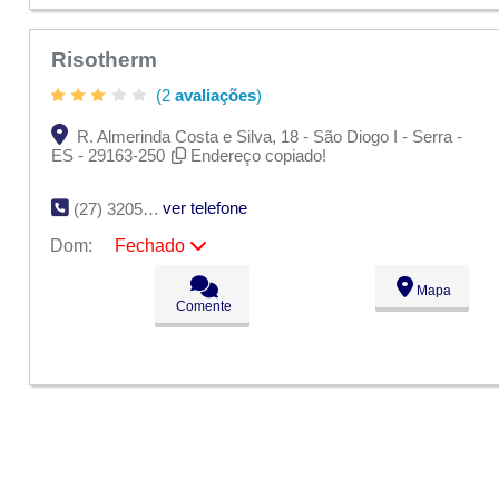
Dom:
Fechado
Risotherm
(2
avaliações
)
R. Almerinda Costa e Silva, 18 - São Diogo I - Serra -
ES - 29163-250
Endereço copiado!
ver telefone
(27) 3205-1421
Dom:
Fechado
Seg:
09:00 - 18:00
Mapa
Ter:
09:00 - 18:00
Comente
Qua:
09:00 - 18:00
Qui:
09:00 - 18:00
Sex:
09:00 - 18:00
Sáb:
Fechado
Dom:
Fechado