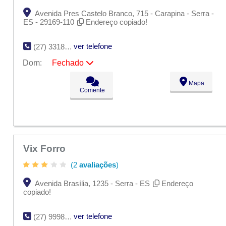
Avenida Pres Castelo Branco, 715 - Carapina - Serra -
ES - 29169-110
Endereço copiado!
ver telefone
(27) 3318-5439
Dom:
Fechado
Seg:
09:00 - 18:00
Mapa
Ter:
09:00 - 18:00
Comente
Qua:
09:00 - 18:00
Qui:
09:00 - 18:00
Sex:
09:00 - 18:00
Sáb:
Fechado
Dom:
Fechado
Vix Forro
(2
avaliações
)
Avenida Brasília, 1235 - Serra - ES
Endereço
copiado!
ver telefone
(27) 9998-7999