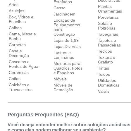
Decorativas
Estofados
Artes
Plantas
Gesso
Azulejos
Ornamentais
Jardinagem
Box, Vidros e
Porcelanas
Locação de
Espelhos
Sofás e
Equipamentos
Calhas
Poltronas
para
Cama, Mesa e
Construção
Tapeçarias
Banho
Lojas de 1,99
Tapetes e
Carpetes
Passadeiras
Lojas Diversas
Casa e
Tecidos
Lustres e
Decoração
Luminárias
Textura e
Cascatas e
Grafiato
Molduras para
Fontes de Água
Quadros, Fotos
Tintas
Cerâmicas
e Espelhos
Toldos
Coifas
Móveis
Utilidades
Colchões e
Móveis de
Domésticas
Travesseiros
Demolição
Varais
Perguntas Frequentes (FAQ)
Você deseja entender melhor sobre soluções acústicas
e como elas podem melhorar seu ambiente?