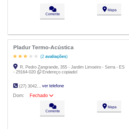
Seg:
09:00 - 18:00
Mapa
Ter:
09:00 - 18:00
Comente
Qua:
09:00 - 18:00
Qui:
09:00 - 18:00
Sex:
09:00 - 18:00
Sáb:
Fechado
Dom:
Fechado
Pladur Termo-Acústica
(2
avaliações
)
R. Pedro Zangrande, 355 - Jardim Limoeiro - Serra - ES
- 29164-020
Endereço copiado!
ver telefone
(27) 3042-8688
Dom:
Fechado
Seg:
09:00 - 18:00
Mapa
Ter:
09:00 - 18:00
Comente
Qua:
09:00 - 18:00
Qui:
09:00 - 18:00
Sex:
09:00 - 18:00
Sáb:
Fechado