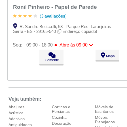
Ronil Pinheiro - Papel de Parede
(3
avaliações
)
R. Sandro Boticcelli, 53 - Parque Res. Laranjeiras -
Serra - ES - 29165-540
Endereço copiado!
●
Seg:
09:00 - 18:00
Abre ás 09:00
●
Seg:
09:00 - 18:00
Abre ás 09:00
Mapa
Ter:
09:00 - 18:00
Comente
Qua:
09:00 - 18:00
Qui:
09:00 - 18:00
Sex:
09:00 - 18:00
Sáb:
Fechado
Dom:
Fechado
Veja também:
Abajures
Cortinas e
Móveis de
Persianas
Escritórios
Acústica
Cozinha
Móveis
Adesivos
Planejados
Decoração
Antiguidades