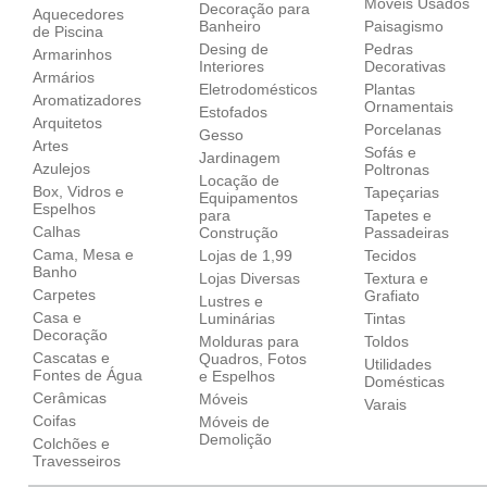
Móveis Usados
Decoração para
Aquecedores
Banheiro
Paisagismo
de Piscina
Desing de
Pedras
Armarinhos
Interiores
Decorativas
Armários
Eletrodomésticos
Plantas
Aromatizadores
Ornamentais
Estofados
Arquitetos
Porcelanas
Gesso
Artes
Sofás e
Jardinagem
Azulejos
Poltronas
Locação de
Box, Vidros e
Tapeçarias
Equipamentos
Espelhos
para
Tapetes e
Calhas
Construção
Passadeiras
Cama, Mesa e
Lojas de 1,99
Tecidos
Banho
Lojas Diversas
Textura e
Carpetes
Grafiato
Lustres e
Casa e
Luminárias
Tintas
Decoração
Molduras para
Toldos
Cascatas e
Quadros, Fotos
Utilidades
Fontes de Água
e Espelhos
Domésticas
Cerâmicas
Móveis
Varais
Coifas
Móveis de
Demolição
Colchões e
Travesseiros