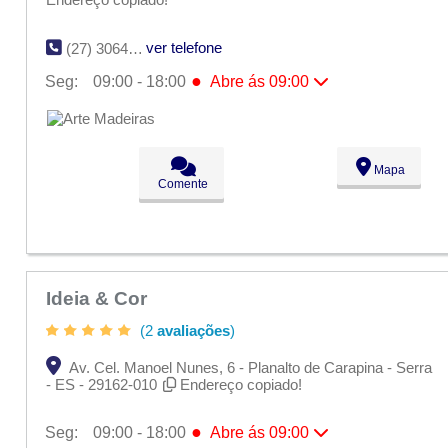
ver telefone
(27) 3064-3053
●
Seg:
09:00 - 18:00
Abre ás 09:00
●
Seg:
09:00 - 18:00
Abre ás 09:00
Ter:
09:00 - 18:00
Qua:
09:00 - 18:00
Qui:
09:00 - 18:00
Mapa
Sex:
09:00 - 18:00
Comente
Sáb:
Fechado
Dom:
Fechado
Ideia & Cor
(2
avaliações
)
Av. Cel. Manoel Nunes, 6 - Planalto de Carapina - Serra
- ES - 29162-010
Endereço copiado!
●
Seg:
09:00 - 18:00
Abre ás 09:00