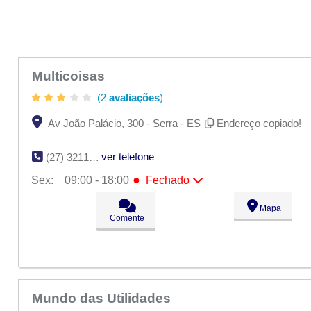
Multicoisas
(2
avaliações
)
Av João Palácio, 300 - Serra - ES
Endereço copiado!
ver telefone
(27) 3211-0701
●
Sex:
09:00 - 18:00
Fechado
Seg:
09:00 - 18:00
Mapa
Ter:
09:00 - 18:00
Comente
Qua:
09:00 - 18:00
Qui:
09:00 - 18:00
●
Sex:
09:00 - 18:00
Fechado
Sáb:
Fechado
Dom:
Fechado
Mundo das Utilidades