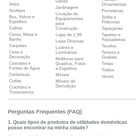
Gesso
Artes
Ornamentais
Jardinagem
Azulejos
Porcelanas
Locação de
Box, Vidros e
Sofás e
Equipamentos
Espelhos
Poltronas
para
Calhas
Construção
Tapeçarias
Cama, Mesa e
Lojas de 1,99
Tapetes e
Banho
Passadeiras
Lojas Diversas
Carpetes
Tecidos
Lustres e
Casa e
Luminárias
Textura e
Decoração
Grafiato
Molduras para
Cascatas e
Quadros, Fotos
Tintas
Fontes de Água
e Espelhos
Toldos
Cerâmicas
Móveis
Varais
Coifas
Móveis de
Demolição
Colchões e
Travesseiros
Perguntas Frequentes (FAQ)
1. Quais tipos de produtos de utilidades domésticas
posso encontrar na minha cidade?