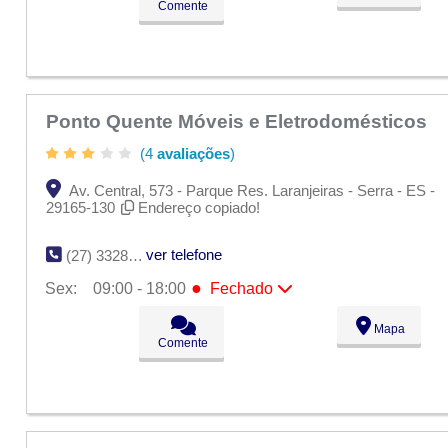
Dom:
Fechado
Comente
Ponto Quente Móveis e Eletrodomésticos
(4
avaliações
)
Av. Central, 573 - Parque Res. Laranjeiras - Serra - ES -
29165-130
Endereço copiado!
ver telefone
(27) 3328-7635
●
Sex:
09:00 - 18:00
Fechado
Seg:
09:00 - 18:00
Mapa
Ter:
09:00 - 18:00
Comente
Qua:
09:00 - 18:00
Qui:
09:00 - 18:00
●
Sex:
09:00 - 18:00
Fechado
Sáb:
Fechado
Dom:
Fechado