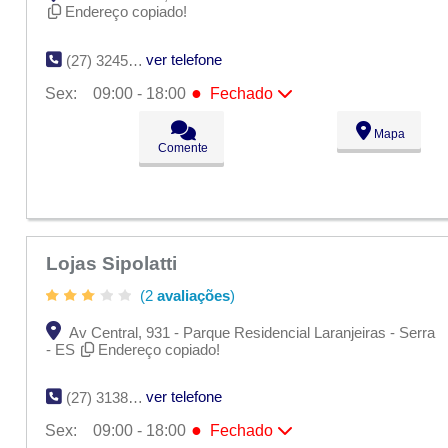
Endereço copiado!
ver telefone
(27) 3245-4375
●
Sex:
09:00 - 18:00
Fechado
Seg:
09:00 - 18:00
Mapa
Ter:
09:00 - 18:00
Comente
Qua:
09:00 - 18:00
Qui:
09:00 - 18:00
●
Sex:
09:00 - 18:00
Fechado
Sáb:
Fechado
Dom:
Fechado
Lojas Sipolatti
(2
avaliações
)
Av Central, 931 - Parque Residencial Laranjeiras - Serra
- ES
Endereço copiado!
ver telefone
(27) 3138-8992
●
Sex:
09:00 - 18:00
Fechado