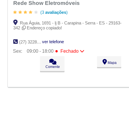
Rede Show Eletromóveis
(3
avaliações
)
Rua Águia, 1691 - lj B - Carapina - Serra - ES - 29163-
342
Endereço copiado!
ver telefone
(27) 3228-2448
●
Sex:
09:00 - 18:00
Fechado
Seg:
09:00 - 18:00
Mapa
Ter:
09:00 - 18:00
Comente
Qua:
09:00 - 18:00
Qui:
09:00 - 18:00
●
Sex:
09:00 - 18:00
Fechado
Sáb:
Fechado
Dom:
Fechado