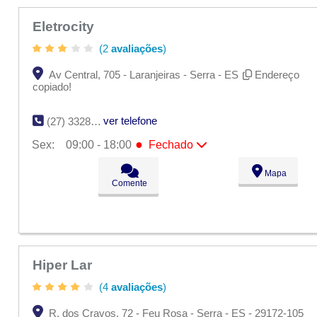
Eletrocity
(2
avaliações
)
Av Central, 705 - Laranjeiras - Serra - ES
Endereço
copiado!
ver telefone
(27) 3328-4927
●
Sex:
09:00 - 18:00
Fechado
Seg:
09:00 - 18:00
Mapa
Ter:
09:00 - 18:00
Comente
Qua:
09:00 - 18:00
Qui:
09:00 - 18:00
●
Sex:
09:00 - 18:00
Fechado
Sáb:
Fechado
Dom:
Fechado
Hiper Lar
(4
avaliações
)
R. dos Cravos, 72 - Feu Rosa - Serra - ES - 29172-105