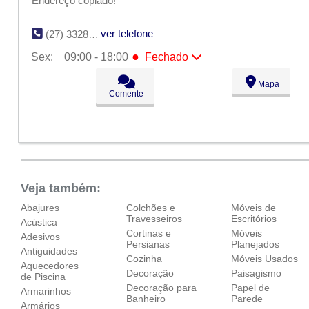
Endereço copiado!
ver telefone
(27) 3328-8256
●
Sex:
09:00 - 18:00
Fechado
Seg:
09:00 - 18:00
Mapa
Ter:
09:00 - 18:00
Comente
Qua:
09:00 - 18:00
Qui:
09:00 - 18:00
●
Sex:
09:00 - 18:00
Fechado
Sáb:
Fechado
Dom:
Fechado
Veja também:
Abajures
Colchões e
Móveis de
Travesseiros
Escritórios
Acústica
Cortinas e
Móveis
Adesivos
Persianas
Planejados
Antiguidades
Cozinha
Móveis Usados
Aquecedores
Decoração
Paisagismo
de Piscina
Decoração para
Papel de
Armarinhos
Banheiro
Parede
Armários