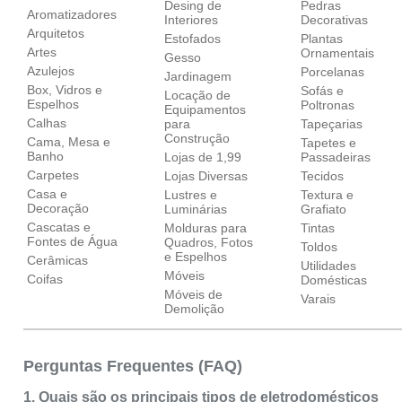
Desing de
Pedras
Aromatizadores
Interiores
Decorativas
Arquitetos
Estofados
Plantas
Artes
Ornamentais
Gesso
Azulejos
Porcelanas
Jardinagem
Box, Vidros e
Sofás e
Locação de
Espelhos
Poltronas
Equipamentos
Calhas
para
Tapeçarias
Construção
Cama, Mesa e
Tapetes e
Banho
Lojas de 1,99
Passadeiras
Carpetes
Lojas Diversas
Tecidos
Casa e
Lustres e
Textura e
Decoração
Luminárias
Grafiato
Cascatas e
Molduras para
Tintas
Fontes de Água
Quadros, Fotos
Toldos
e Espelhos
Cerâmicas
Utilidades
Móveis
Coifas
Domésticas
Móveis de
Varais
Demolição
Perguntas Frequentes (FAQ)
1. Quais são os principais tipos de eletrodomésticos