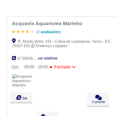
Acquavix Aquarismo Marinho
(2
avaliações
)
R. Monte Betel, 143 - Colina de Laranjeiras, Serra - ES,
29167-103
Endereço copiado!
ver telefone
27 99978-1746
●
Qui:
09:00 - 18:00
Fechado
Seg:
09:00 - 18:00
Ter:
09:00 - 18:00
Qua:
09:00 - 18:00
●
Qui:
09:00 - 18:00
Fechado
Sex:
09:00 - 18:00
Sáb:
Fechado
Site
Dom:
Fechado
Comente