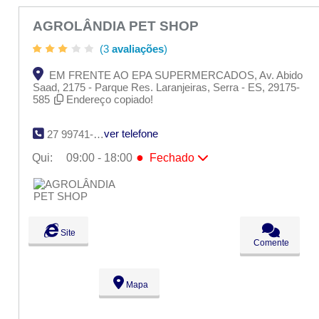
AGROLÂNDIA PET SHOP
(3
avaliações
)
EM FRENTE AO EPA SUPERMERCADOS, Av. Abido
Saad, 2175 - Parque Res. Laranjeiras, Serra - ES, 29175-
585
Endereço copiado!
ver telefone
27 99741-6443
●
Qui:
09:00 - 18:00
Fechado
Seg:
09:00 - 18:00
Ter:
09:00 - 18:00
Qua:
09:00 - 18:00
●
Qui:
09:00 - 18:00
Fechado
Sex:
09:00 - 18:00
Site
Sáb:
Fechado
Comente
Dom:
Fechado
Mapa