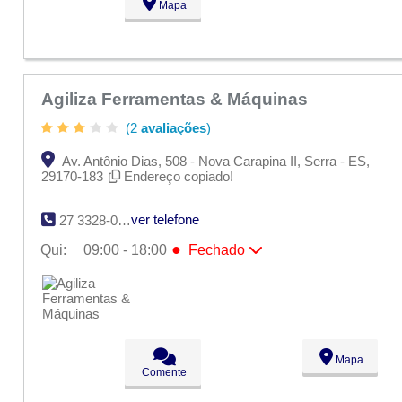
Mapa
Agiliza Ferramentas & Máquinas
(2
avaliações
)
Av. Antônio Dias, 508 - Nova Carapina II, Serra - ES,
29170-183
Endereço copiado!
ver telefone
27 3328-0124
●
Qui:
09:00 - 18:00
Fechado
Seg:
09:00 - 18:00
Ter:
09:00 - 18:00
Qua:
09:00 - 18:00
●
Qui:
09:00 - 18:00
Fechado
Sex:
09:00 - 18:00
Sáb:
Fechado
Mapa
Dom:
Fechado
Comente