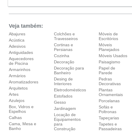
Veja também:
Abajures
Colchões e
Móveis de
Travesseiros
Escritórios
Acústica
Cortinas e
Móveis
Adesivos
Persianas
Planejados
Antiguidades
Cozinha
Móveis Usados
Aquecedores
Decoração
Paisagismo
de Piscina
Decoração para
Papel de
Armarinhos
Banheiro
Parede
Armários
Desing de
Pedras
Aromatizadores
Interiores
Decorativas
Arquitetos
Eletrodomésticos
Plantas
Artes
Ornamentais
Estofados
Azulejos
Porcelanas
Gesso
Box, Vidros e
Sofás e
Jardinagem
Espelhos
Poltronas
Locação de
Calhas
Tapeçarias
Equipamentos
Cama, Mesa e
para
Tapetes e
Banho
Construção
Passadeiras