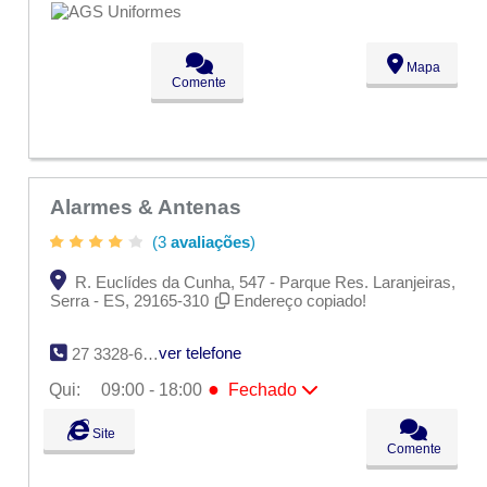
Ter:
09:00 - 18:00
Qua:
09:00 - 18:00
●
Qui:
09:00 - 18:00
Fechado
Mapa
Sex:
09:00 - 18:00
Comente
Sáb:
Fechado
Dom:
Fechado
Alarmes & Antenas
(3
avaliações
)
R. Euclídes da Cunha, 547 - Parque Res. Laranjeiras,
Serra - ES, 29165-310
Endereço copiado!
ver telefone
27 3328-6935
●
Qui:
09:00 - 18:00
Fechado
Seg:
09:00 - 18:00
Site
Ter:
09:00 - 18:00
Comente
Qua:
09:00 - 18:00
●
Qui:
09:00 - 18:00
Fechado