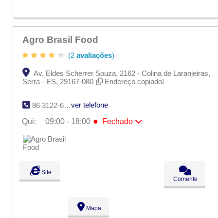
Agro Brasil Food
(2
avaliações
)
Av. Eldes Scherrer Souza, 2162 - Colina de Laranjeiras,
Serra - ES, 29167-080
Endereço copiado!
ver telefone
86 3122-6000
●
Qui:
09:00 - 18:00
Fechado
Seg:
09:00 - 18:00
Ter:
09:00 - 18:00
Qua:
09:00 - 18:00
●
Qui:
09:00 - 18:00
Fechado
Sex:
09:00 - 18:00
Site
Sáb:
Fechado
Comente
Dom:
Fechado
Mapa