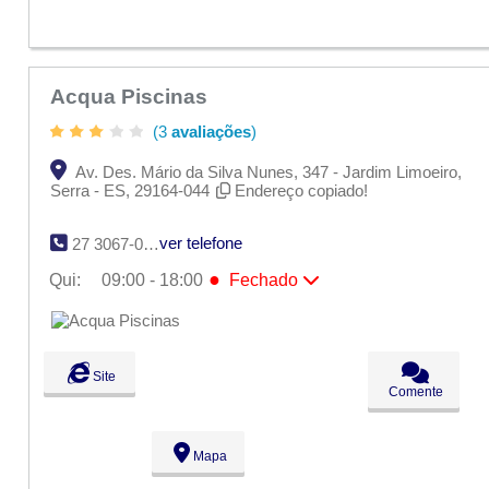
Acqua Piscinas
(3
avaliações
)
Av. Des. Mário da Silva Nunes, 347 - Jardim Limoeiro,
Serra - ES, 29164-044
Endereço copiado!
ver telefone
27 3067-0222
●
Qui:
09:00 - 18:00
Fechado
Seg:
09:00 - 18:00
Ter:
09:00 - 18:00
Qua:
09:00 - 18:00
●
Qui:
09:00 - 18:00
Fechado
Site
Sex:
09:00 - 18:00
Comente
Sáb:
Fechado
Dom:
Fechado
Mapa