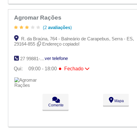
Agromar Rações
(2
avaliações
)
R. da Braúna, 764 - Balneário de Carapebus, Serra - ES,
29164-855
Endereço copiado!
ver telefone
27 99881-7018
●
Qui:
09:00 - 18:00
Fechado
Seg:
09:00 - 18:00
Ter:
09:00 - 18:00
Qua:
09:00 - 18:00
●
Qui:
09:00 - 18:00
Fechado
Sex:
09:00 - 18:00
Mapa
Sáb:
Fechado
Comente
Dom:
Fechado