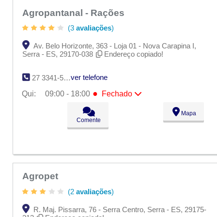
Agropantanal - Rações
(3
avaliações
)
Av. Belo Horizonte, 363 - Loja 01 - Nova Carapina I,
Serra - ES, 29170-038
Endereço copiado!
ver telefone
27 3341-5090
●
Qui:
09:00 - 18:00
Fechado
Seg:
09:00 - 18:00
Mapa
Ter:
09:00 - 18:00
Comente
Qua:
09:00 - 18:00
●
Qui:
09:00 - 18:00
Fechado
Sex:
09:00 - 18:00
Sáb:
Fechado
Dom:
Fechado
Agropet
(2
avaliações
)
R. Maj. Pissarra, 76 - Serra Centro, Serra - ES, 29175-