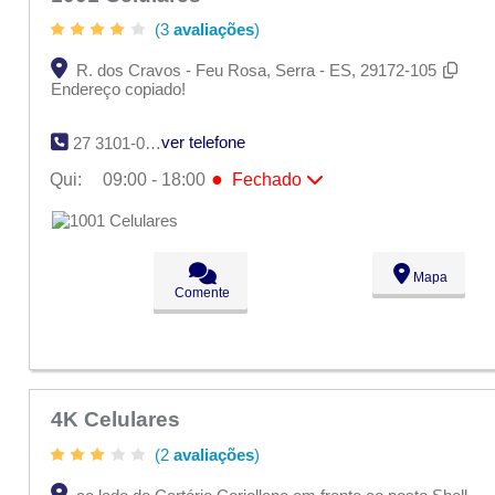
(3
avaliações
)
R. dos Cravos - Feu Rosa, Serra - ES, 29172-105
Endereço copiado!
ver telefone
27 3101-0011
●
Qui:
09:00 - 18:00
Fechado
Seg:
09:00 - 18:00
Ter:
09:00 - 18:00
Qua:
09:00 - 18:00
●
Qui:
09:00 - 18:00
Fechado
Mapa
Sex:
09:00 - 18:00
Comente
Sáb:
Fechado
Dom:
Fechado
4K Celulares
(2
avaliações
)