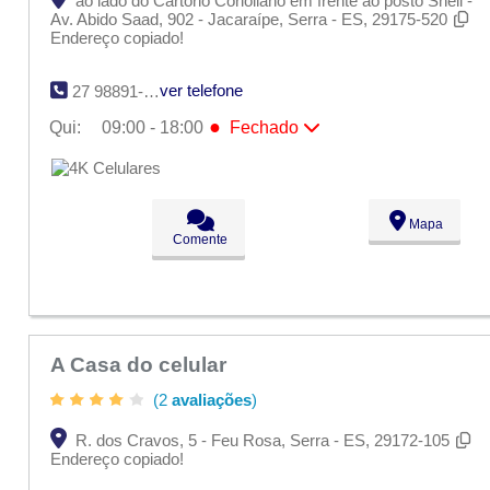
ao lado do Cartório Coriollano em frente ao posto Shell -
Av. Abido Saad, 902 - Jacaraípe, Serra - ES, 29175-520
Endereço copiado!
ver telefone
27 98891-0820
●
Qui:
09:00 - 18:00
Fechado
Seg:
09:00 - 18:00
Ter:
09:00 - 18:00
Qua:
09:00 - 18:00
●
Qui:
09:00 - 18:00
Fechado
Mapa
Sex:
09:00 - 18:00
Comente
Sáb:
Fechado
Dom:
Fechado
A Casa do celular
(2
avaliações
)
R. dos Cravos, 5 - Feu Rosa, Serra - ES, 29172-105
Endereço copiado!