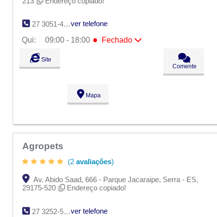
213
Endereço copiado!
ver telefone
27 3051-4689
●
Qui:
09:00 - 18:00
Fechado
Seg:
09:00 - 18:00
Site
Ter:
09:00 - 18:00
Comente
Qua:
09:00 - 18:00
●
Qui:
09:00 - 18:00
Fechado
Sex:
09:00 - 18:00
Mapa
Sáb:
Fechado
Dom:
Fechado
Agropets
(2
avaliações
)
Av. Abido Saad, 666 - Parque Jacaraipe, Serra - ES,
29175-520
Endereço copiado!
ver telefone
27 3252-5056