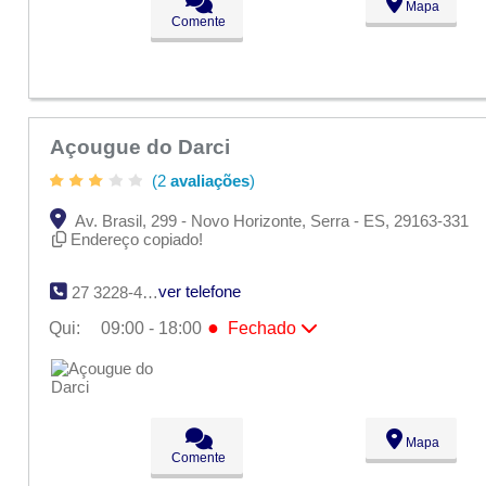
Mapa
Ter:
09:00 - 18:00
Comente
Qua:
09:00 - 18:00
●
Qui:
09:00 - 18:00
Fechado
Sex:
09:00 - 18:00
Sáb:
Fechado
Dom:
Fechado
Açougue do Darci
(2
avaliações
)
Av. Brasil, 299 - Novo Horizonte, Serra - ES, 29163-331
Endereço copiado!
ver telefone
27 3228-4110
●
Qui:
09:00 - 18:00
Fechado
Seg:
09:00 - 18:00
Ter:
09:00 - 18:00
Qua:
09:00 - 18:00
●
Qui:
09:00 - 18:00
Fechado
Sex:
09:00 - 18:00
Mapa
Sáb:
Fechado
Comente
Dom:
Fechado