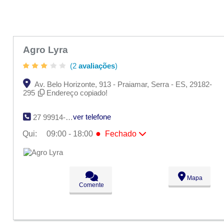
Agro Lyra
(2
avaliações
)
Av. Belo Horizonte, 913 - Praiamar, Serra - ES, 29182-
295
Endereço copiado!
ver telefone
27 99914-6339
●
Qui:
09:00 - 18:00
Fechado
Seg:
09:00 - 18:00
Ter:
09:00 - 18:00
Qua:
09:00 - 18:00
●
Qui:
09:00 - 18:00
Fechado
Mapa
Sex:
09:00 - 18:00
Comente
Sáb:
Fechado
Dom:
Fechado