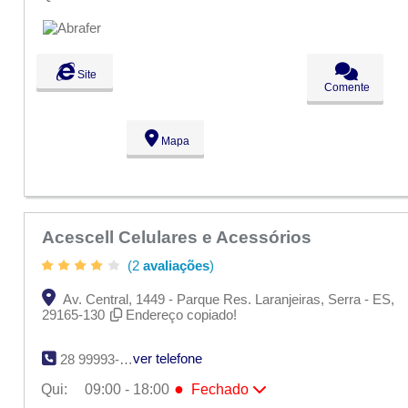
Seg:
09:00 - 18:00
Ter:
09:00 - 18:00
Qua:
09:00 - 18:00
●
Qui:
09:00 - 18:00
Fechado
Site
Sex:
09:00 - 18:00
Comente
Sáb:
Fechado
Dom:
Fechado
Mapa
Acescell Celulares e Acessórios
(2
avaliações
)
Av. Central, 1449 - Parque Res. Laranjeiras, Serra - ES,
29165-130
Endereço copiado!
ver telefone
28 99993-2492
●
Qui:
09:00 - 18:00
Fechado