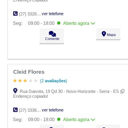
ver telefone
(27) 3328-4975
Seg:
09:00 - 18:00
Aberto
agora
Seg:
09:00 - 18:00
Aberto
agora
Mapa
Ter:
09:00 - 18:00
Comente
Qua:
09:00 - 18:00
Qui:
09:00 - 18:00
Sex:
09:00 - 18:00
Sáb:
Fechado
Dom:
Fechado
Cleid Flores
(2
avaliações
)
Rua Gaivota, 19 Qd 30 - Novo Horizonte - Serra - ES
Endereço copiado!
ver telefone
(27) 3338-5689
Seg:
09:00 - 18:00
Aberto
agora
Seg:
09:00 - 18:00
Aberto
agora