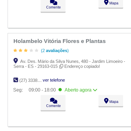
Mapa
Ter:
09:00 - 18:00
Comente
Qua:
09:00 - 18:00
Qui:
09:00 - 18:00
Sex:
09:00 - 18:00
Sáb:
Fechado
Dom:
Fechado
Holambelo Vitória Flores e Plantas
(2
avaliações
)
Av. Des. Mário da Silva Nunes, 480 - Jardim Limoeiro -
Serra - ES - 29163-015
Endereço copiado!
ver telefone
(27) 3338-1608
Seg:
09:00 - 18:00
Aberto
agora
Seg:
09:00 - 18:00
Aberto
agora
Mapa
Ter:
09:00 - 18:00
Comente
Qua:
09:00 - 18:00
Qui:
09:00 - 18:00
Sex:
09:00 - 18:00
Sáb:
Fechado
Dom:
Fechado