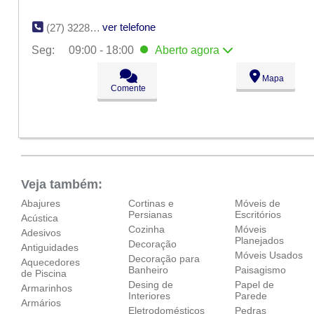
ver telefone
(27) 3228-5241
Seg:
09:00 - 18:00
Aberto
agora
Seg:
09:00 - 18:00
Aberto
agora
Mapa
Ter:
09:00 - 18:00
Comente
Qua:
09:00 - 18:00
Qui:
09:00 - 18:00
Sex:
09:00 - 18:00
Sáb:
Fechado
Dom:
Fechado
Veja também:
Abajures
Cortinas e
Móveis de
Persianas
Escritórios
Acústica
Cozinha
Móveis
Adesivos
Planejados
Decoração
Antiguidades
Móveis Usados
Decoração para
Aquecedores
Banheiro
Paisagismo
de Piscina
Desing de
Papel de
Armarinhos
Interiores
Parede
Armários
Eletrodomésticos
Pedras