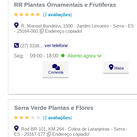
RR Plantas Ornamentais e Frutíferas
(2
avaliações
)
R. Manoel Bandeira, 1500 - Jardim Limoeiro - Serra - ES
- 29164-060
Endereço copiado!
ver telefone
(27) 3338-0218
Seg:
09:00 - 18:00
Aberto
agora
Seg:
09:00 - 18:00
Aberto
agora
Mapa
Ter:
09:00 - 18:00
Comente
Qua:
09:00 - 18:00
Qui:
09:00 - 18:00
Sex:
09:00 - 18:00
Sáb:
Fechado
Dom:
Fechado
Serra Verde Plantas e Flores
(2
avaliações
)
Rod BR-101, KM 264 - Colina de Laranjeiras - Serra -
ES - 29167-177
Endereço copiado!