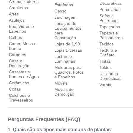
Aromatizadores
Decorativas
Estofados
Arquitetos
Porcelanas
Gesso
Artes
Sofás e
Jardinagem
Azulejos
Poltronas
Locação de
Box, Vidros e
Tapeçarias
Equipamentos
Espelhos
para
Tapetes e
Calhas
Construção
Passadeiras
Cama, Mesa e
Lojas de 1,99
Tecidos
Banho
Lojas Diversas
Textura e
Carpetes
Grafiato
Lustres e
Casa e
Luminárias
Tintas
Decoração
Molduras para
Toldos
Cascatas e
Quadros, Fotos
Utilidades
Fontes de Água
e Espelhos
Domésticas
Cerâmicas
Móveis
Varais
Coifas
Móveis de
Demolição
Colchões e
Travesseiros
Perguntas Frequentes (FAQ)
1. Quais são os tipos mais comuns de plantas